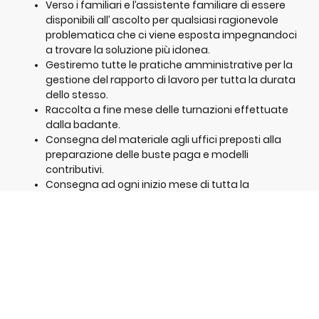
Verso i familiari e l’assistente familiare di essere
disponibili all’ ascolto per qualsiasi ragionevole
problematica che ci viene esposta impegnandoci
a trovare la soluzione più idonea.
Gestiremo tutte le pratiche amministrative per la
gestione del rapporto di lavoro per tutta la durata
dello stesso.
Raccolta a fine mese delle turnazioni effettuate
dalla badante.
Consegna del materiale agli uffici preposti alla
preparazione delle buste paga e modelli
contributivi.
Consegna ad ogni inizio mese di tutta la
documentazione all’ intestatario del contratto e
alla badante lavoratrice.
Se la famiglia necessità di sostituire le ferie
contrattuali dell’assistente familiare, o per
qualsiasi motivo l’assistente inserita deve lasciare
la famiglia, per sue esigenze familiari o cura di
malattie, sarà nostra premura reperire ed inserire
la sostituta in modo da non avere carenze
sull’operato lavorativo e sulla gestione