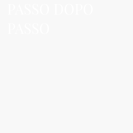
PASSO DOPO
PASSO
Scopri nel concreto come ti accompagniamo, quali
passaggi seguiamo e quali opzioni di assunzione sono
disponibili per la tua famiglia.